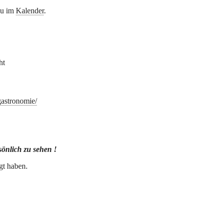
u im 
Kalender
.
ht
gastronomie/
sönlich zu sehen !
gt haben.