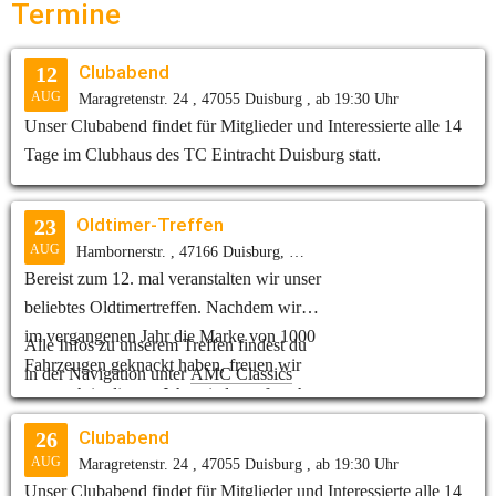
Termine 
Erfolg und freut sich auf das nächste
NLS8 und NLS9 auf dem Programm.
spannende Rennen.
Clubabend
12
AUG
Maragretenstr. 24 , 47055 Duisburg , ab 19:30 Uhr
Unser Clubabend findet für Mitglieder und Interessierte alle 14
Tage im Clubhaus des TC Eintracht Duisburg statt.
Oldtimer-Treffen
23
AUG
Hambornerstr. , 47166 Duisburg, ab 10:00 Uhr
Bereist zum 12. mal veranstalten wir unser
beliebtes Oldtimertreffen. Nachdem wir
im vergangenen Jahr die Marke von 1000
Alle Infos zu unserem Treffen findest du
Fahrzeugen geknackt haben, freuen wir
in der Navigation unter
AMC Classics
uns auch in diesem Jahr wieder auf euch.
Clubabend
26
AUG
Maragretenstr. 24 , 47055 Duisburg , ab 19:30 Uhr
Unser Clubabend findet für Mitglieder und Interessierte alle 14