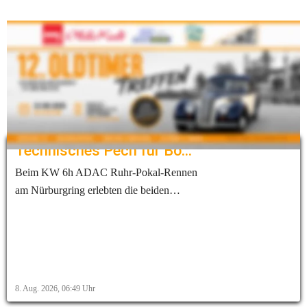
Alle Infos zum Treffen findest mit Klick aufs Bild
Aktuelles
Technisches Pech für Bohrer und Leuchter beim NLS-6h-Rennen
Beim KW 6h ADAC Ruhr-Pokal-Rennen
am Nürburgring erlebten die beiden
AMC-Duisburg-Mitglieder Michael
Bohrer und Benny Leuchter ein
schwieriges Rennwochenende.
Technische Probleme verhinderten beim
siebten Lauf der ADAC RAVENOL
8. Aug. 2026, 06:49
Uhr
Nürburgring Langstrecken-Serie ein