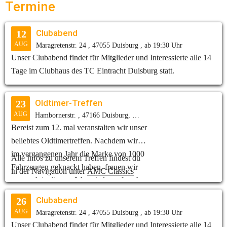
Termine 
Erfolg und freut sich auf das nächste
NLS8 und NLS9 auf dem Programm.
spannende Rennen.
Clubabend
12
AUG
Maragretenstr. 24 , 47055 Duisburg , ab 19:30 Uhr
Unser Clubabend findet für Mitglieder und Interessierte alle 14
Tage im Clubhaus des TC Eintracht Duisburg statt.
Oldtimer-Treffen
23
AUG
Hambornerstr. , 47166 Duisburg, ab 10:00 Uhr
Bereist zum 12. mal veranstalten wir unser
beliebtes Oldtimertreffen. Nachdem wir
im vergangenen Jahr die Marke von 1000
Alle Infos zu unserem Treffen findest du
Fahrzeugen geknackt haben, freuen wir
in der Navigation unter
AMC Classics
uns auch in diesem Jahr wieder auf euch.
Clubabend
26
AUG
Maragretenstr. 24 , 47055 Duisburg , ab 19:30 Uhr
Unser Clubabend findet für Mitglieder und Interessierte alle 14