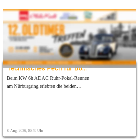
Alle Infos zum Treffen findest mit Klick aufs Bild
Aktuelles
Technisches Pech für Bohrer und Leuchter beim NLS-6h-Rennen
Beim KW 6h ADAC Ruhr-Pokal-Rennen
am Nürburgring erlebten die beiden
AMC-Duisburg-Mitglieder Michael
Bohrer und Benny Leuchter ein
schwieriges Rennwochenende.
Technische Probleme verhinderten beim
siebten Lauf der ADAC RAVENOL
8. Aug. 2026, 06:49
Uhr
Nürburgring Langstrecken-Serie ein